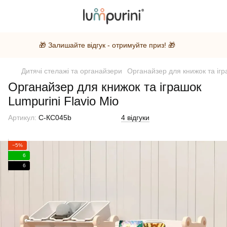
🎁 Залишайте відгук - отримуйте приз! 🎁
Дитячі стелажі та органайзери
Органайзер для книжок та ігр
Органайзер для книжок та іграшок
Lumpurini Flavio Mio
Артикул:
С-КС045b
4 відгуки
−5%
6
6