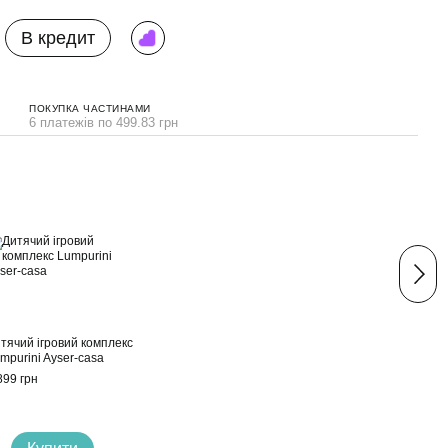
В кредит
ПОКУПКА ЧАСТИНАМИ
6 платежів по 499.83 грн
Раз
тячий ігровий комплекс
Дитя
mpurini Ayser-casa
стіль
Miss
899 грн
2 999