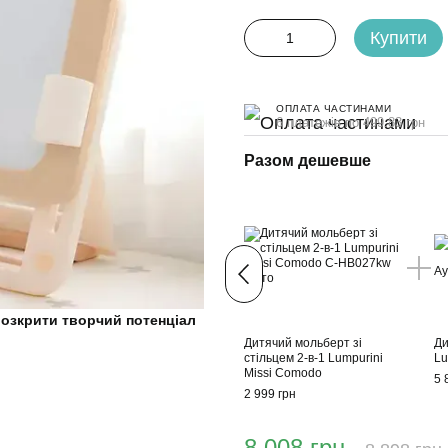
Купити
ОПЛАТА ЧАСТИНАМИ
6 платежів по 499.83 грн
Разом дешевше
озкрити творчий потенціал
Дитячий мольберт зі
Ди
стільцем 2-в-1 Lumpurini
Lu
Missi Comodo
5 
2 999 грн
8 008 грн