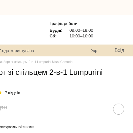
Графік роботи:
Будні:
09:00–18:00
Сб:
10:00–16:00
Вхід
Угода користувача
Укр
ьберт зі стільцем 2-в-1 Lumpurini Missi Comodo
 зі стільцем 2-в-1 Lumpurini
7 відгуків
грн
опичувальної знижки