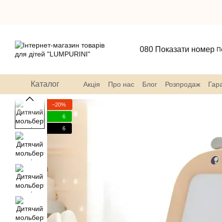
Перейти до основного контенту
080 Показати номер
П
Каталог
Акція
Про нас
Блог
Розпродаж
Гара
−20%
6
6