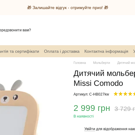
🎁 Залишайте відгук - отримуйте приз! 🎁
ередзвонити вам?
нтія та сертифікати
Оплата і доставка
Контактна інформація
Головна
Мольберти
Дитячий мол
Дитячий мольберт
Missi Comodo
Артикул: C-HB027kw
2 999 грн
3 729 
В наявності
Увійти
для відображення нак
%