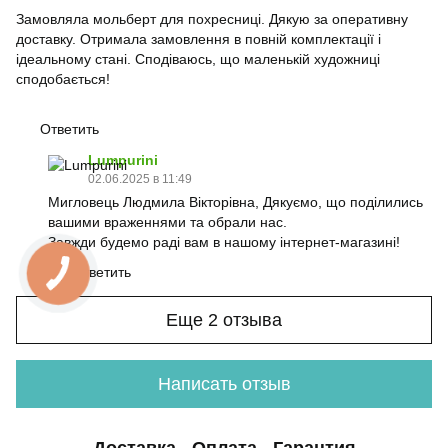
Замовляла мольберт для похресниці. Дякую за оперативну
доставку. Отримала замовлення в повній комплектації і
ідеальному стані. Сподіваюсь, що маленькій художниці
сподобається!
Ответить
Lumpurini
02.06.2025 в 11:49
Мигловець Людмила Вікторівна, Дякуємо, що поділились
вашими враженнями та обрали нас.
Завжди будемо раді вам в нашому інтернет-магазині!
Ответить
Еще 2 отзыва
Написать отзыв
Доставка
Оплата
Гарантия