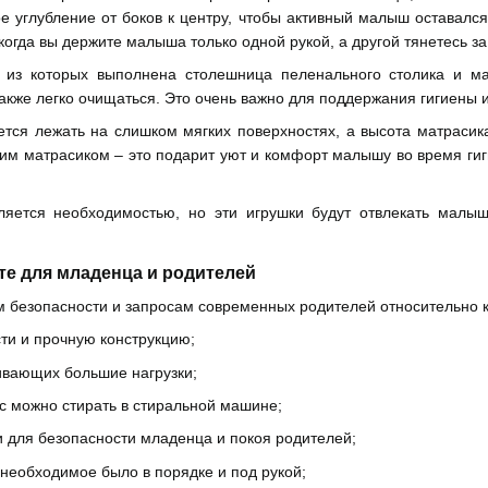
ое углубление от боков к центру, чтобы активный малыш оставалс
когда вы держите малыша только одной рукой, а другой тянетесь 
из которых выполнена столешница пеленального столика и ма
также легко очищаться. Это очень важно для поддержания гигиены 
ся лежать на слишком мягких поверхностях, а высота матрасика
им матрасиком – это подарит уют и комфорт малышу во время гиги
яется необходимостью, но эти игрушки будут отвлекать малыш
те для младенца и родителей
м безопасности и запросам современных родителей относительно 
ти и прочную конструкцию;
ивающих большие нагрузки;
ас можно стирать в стиральной машине;
 для безопасности младенца и покоя родителей;
необходимое было в порядке и под рукой;