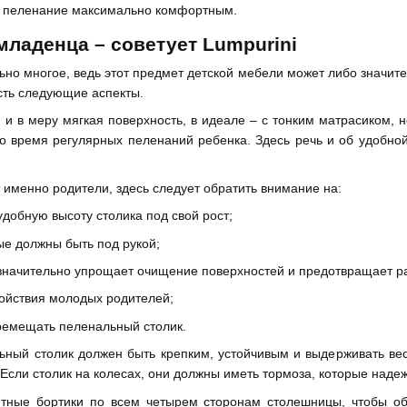
ет пеленание максимально комфортным.
младенца – советует Lumpurini
ьно многое, ведь этот предмет детской мебели может либо значит
сть следующие аспекты.
и в меру мягкая поверхность, в идеале – с тонким матрасиком, 
во время регулярных пеленаний ребенка. Здесь речь и об удобной
 именно родители, здесь следует обратить внимание на:
добную высоту столика под свой рост;
ые должны быть под рукой;
 значительно упрощает очищение поверхностей и предотвращает р
койствия молодых родителей;
еремещать пеленальный столик.
ный столик должен быть крепким, устойчивым и выдерживать вес 
сли столик на колесах, они должны иметь тормоза, которые надеж
ные бортики по всем четырем сторонам столешницы, чтобы обе