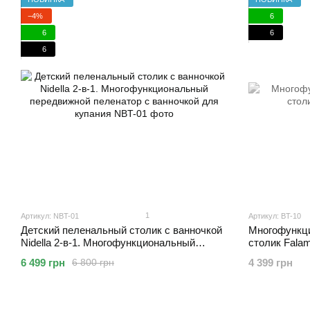
−4%
6
6
6
6
1
Артикул: NBT-01
Артикул: BT-10
Детский пеленальный столик с ванночкой
Многофункц
Nidella 2-в-1. Многофункциональный
столик Falam
передвижной пеленатор с ванночкой для
6 499 грн
4 399 грн
6 800 грн
купания