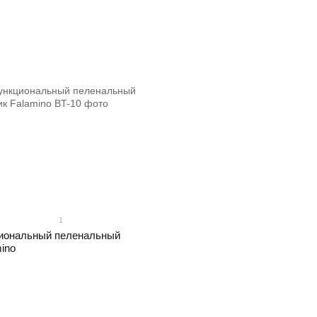
1
иональный пеленальный
ino