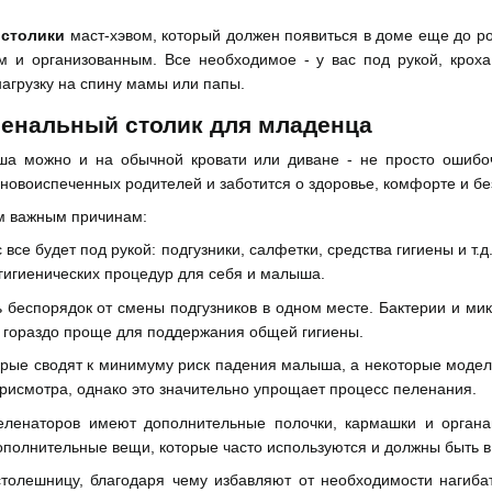
 столики
маст-хэвом, который должен появиться в доме еще до р
ым и организованным. Все необходимое - у вас под рукой, крох
агрузку на спину мамы или папы.
ленальный столик для младенца
а можно и на обычной кровати или диване - не просто ошибочн
 новоиспеченных родителей и заботится о здоровье, комфорте и б
им важным причинам:
се будет под рукой: подгузники, салфетки, средства гигиены и т.
 гигиенических процедур для себя и малыша.
 беспорядок от смены подгузников в одном месте. Бактерии и ми
ну гораздо проще для поддержания общей гигиены.
рые сводят к минимуму риск падения малыша, а некоторые модел
присмотра, однако это значительно упрощает процесс пеленания.
ленаторов имеют дополнительные полочки, кармашки и органай
ополнительные вещи, которые часто используются и должны быть в
олешницу, благодаря чему избавляют от необходимости нагибат