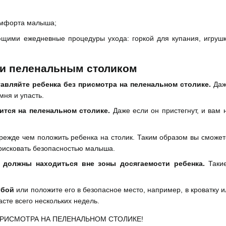
комфорта малыша;
ющими ежедневные процедуры ухода: горкой для купания, игруш
ии пеленальным столиком
авляйте ребенка без присмотра на пеленальном столике.
Даже
мня и упасть.
дится на пеленальном столике.
Даже если он пристегнут, и вам 
режде чем положить ребенка на столик. Таким образом вы сможет
 рисковать безопасностью малыша.
а должны находиться вне зоны досягаемости ребенка.
Такие
обой
или положите его в безопасное место, например, в кроватку 
сте всего нескольких недель.
ПРИСМОТРА НА ПЕЛЕНАЛЬНОМ СТОЛИКЕ!