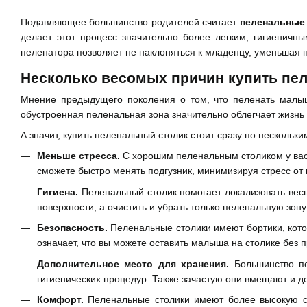
Подавляющее большинство родителей считает
пеленальные
делает этот процесс значительно более легким, гигиеничн
пеленатора позволяет не наклоняться к младенцу, уменьшая н
Несколько весомых причин купить пе
Мнение предыдущего поколения о том, что пеленать малыш
обустроенная пеленальная зона значительно облегчает жизнь
А значит, купить пеленальный столик стоит сразу по нескольк
Меньше стресса.
С хорошим пеленальным столиком у вас в
сможете быстро менять подгузник, минимизируя стресс от
Гигиена.
Пеленальный столик помогает локализовать весь
поверхности, а очистить и убрать только пеленальную зо
Безопасность.
Пеленальные столики имеют бортики, кото
означает, что вы можете оставить малыша на столике без 
Дополнительное место для хранения.
Большинство пе
гигиенических процедур. Также зачастую они вмещают и д
Комфорт.
Пеленальные столики имеют более высокую ст