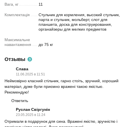
Вага, кг
11
Комплектація
Стульчик для кормления, высокий стульчик,
парта и стульчик, мольберт, слот для
планшета, доска для конструирования,
органайзеры для мелких предметов
Максимальне
навантаження
до 75 кг
Отзывы
3
Слава
11.06.2025 в 11:51
Неймовірно класний стільчик, гарно стоіть, зручний, хороший
матеріал, дуже були приємно вражені такою якістью.
Рекомендую!
Ответить
Руслан Свіргунін
23.05.2025 в 11:24
Отримали в подарунок для сина. Вражені якістю, зручністю і
оригінальністю моделі. Дуже рекомендую!