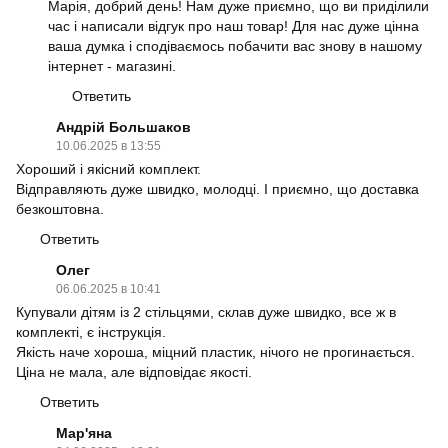
Марія, добрий день! Нам дуже приємно, що ви приділили
час і написали відгук про наш товар! Для нас дуже цінна
ваша думка і сподіваємось побачити вас знову в нашому
інтернет - магазині.
Ответить
Андрій Большаков
10.06.2025 в 13:55
Хороший і якісний комплект.
Відправляють дуже швидко, молодці. І приємно, що доставка
безкоштовна.
Ответить
Олег
06.06.2025 в 10:41
Купували дітям із 2 стільцями, склав дуже швидко, все ж в
комплекті, є інструкція.
Якість наче хороша, міцний пластик, нічого не прогинається.
Ціна не мала, але відповідає якості.
Ответить
Мар'яна