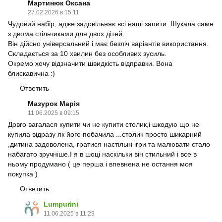
Мартинюк Оксана
27.02.2026 в 15:11
Чудовий набір, адже задовільняє всі наші запити. Шукала саме
з двома стільчиками для двох дітей.
Він дійсно універсальний і має безліч варіантів використання.
Складається за 10 хвилин без особливих зусиль.
Окремо хочу відзначити швидкість відправки. Вона
блискавична :)
Ответить
Мазурок Марія
11.06.2025 в 09:15
Довго вагалася купити чи не купити столик,і шкодую що не
купила відразу як його побачила ...столик просто шикарний
,дитина задоволена, гратися настільні ігри та малювати стало
набагато зручніше.І я в шоці наскільки він стильний і все в
ньому продумано ( це перша і впевнена не остання моя
покупка )
Ответить
Lumpurini
11.06.2025 в 11:29