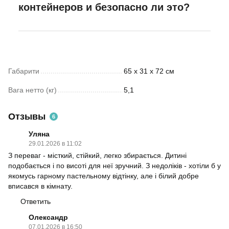
контейнеров и безопасно ли это?
Габарити
65 x 31 x 72 см
Вага нетто (кг)
5,1
Отзывы
6
Уляна
29.01.2026 в 11:02
З переваг - місткий, стійкий, легко збирається. Дитині
подобається і по висоті для неї зручний. З недоліків - хотіли б у
якомусь гарному пастельному відтінку, але і білий добре
вписався в кімнату.
Ответить
Олександр
07.01.2026 в 16:50