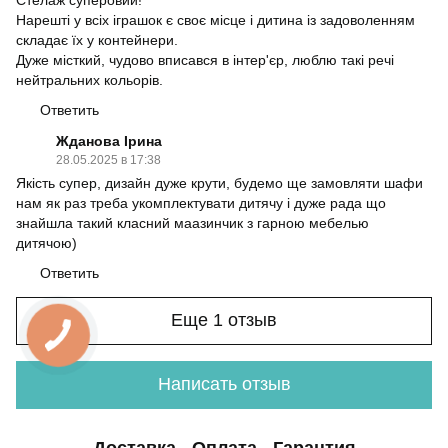
Нарешті у всіх іграшок є своє місце і дитина із задоволенням
складає їх у контейнери.
Дуже місткий, чудово вписався в інтер'єр, люблю такі речі
нейтральних кольорів.
Ответить
Жданова Ірина
28.05.2025 в 17:38
Якість супер, дизайн дуже крути, будемо ще замовляти шафи
нам як раз треба укомплектувати дитячу і дуже рада що
знайшла такий класний маазинчик з гарною мебелью
дитячою)
Ответить
Еще 1 отзыв
Написать отзыв