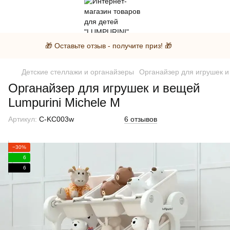
🎁 Оставьте отзыв - получите приз! 🎁
Детские стеллажи и органайзеры
Органайзер для игрушек и
Органайзер для игрушек и вещей
Lumpurini Michele M
Артикул:
C-KC003w
6 отзывов
−30%
6
6