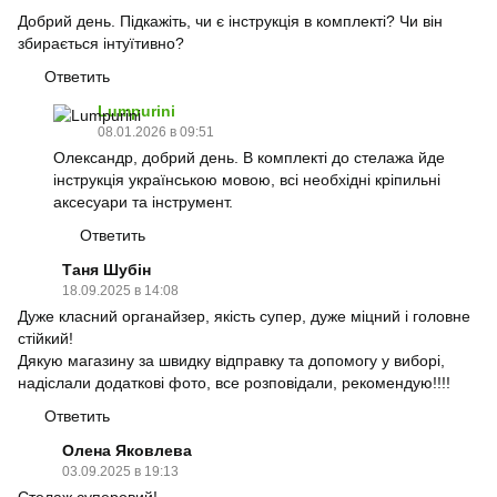
Добрий день. Підкажіть, чи є інструкція в комплекті? Чи він
збирається інтуїтивно?
Ответить
Lumpurini
08.01.2026 в 09:51
Олександр, добрий день. В комплекті до стелажа йде
інструкція українською мовою, всі необхідні кріпильні
аксесуари та інструмент.
Ответить
Таня Шубін
18.09.2025 в 14:08
Дуже класний органайзер, якість супер, дуже міцний і головне
стійкий!
Дякую магазину за швидку відправку та допомогу у виборі,
надіслали додаткові фото, все розповідали, рекомендую!!!!
Ответить
Олена Яковлева
03.09.2025 в 19:13
Стелаж суперовий!