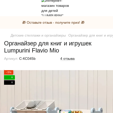
🎁 Оставьте отзыв - получите приз! 🎁
Детские стеллажи и органайзеры
Органайзер для книг и игр
Органайзер для книг и игрушек
Lumpurini Flavio Mio
Артикул:
С-КС045b
4 отзыва
−5%
6
6