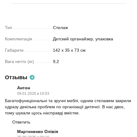
Тип
Стелаж
Комплектація
Детский органайзер, упаковка
Габарити
142 x 35 x 73 см
Вага нетто (кг)
9,2
Отзывы
4
Антон
09.01.2026 в 10:03
Багатофункціональні та зручні меблі, одним стелажем закрили
одразу декілька проблем по організації дитячої. В нас двоє,
тому шукали щось насправді вмістке.
Ответить
Мартиненко Олівія