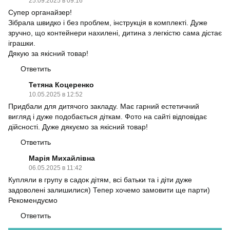
25.09.2025 в 09:16
Супер органайзер!
Зібрала швидко і без проблем, інструкція в комплекті. Дуже
зручно, що контейнери нахилені, дитина з легкістю сама дістає
іграшки.
Дякую за якісний товар!
Ответить
Тетяна Коцеренко
10.05.2025 в 12:52
Придбали для дитячого закладу. Має гарний естетичний
вигляд і дуже подобається діткам. Фото на сайті відповідає
дійсності. Дуже дякуємо за якісний товар!
Ответить
Марія Михайлівна
06.05.2025 в 11:42
Купляли в групу в садок дітям, всі батьки та і діти дуже
задоволені залишилися) Тепер хочемо замовити ще парти)
Рекомендуємо
Ответить